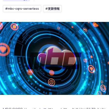
#mbc-cqrs-serverless
#更新情報