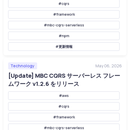
#cqrs
#framework
#mbc-cqrs-serverless
#npm
#更新情報
Technology
May 06, 2026
[Update] MBC CQRS サーバーレス フレー
ムワーク v1.2.6 をリリース
#aws
#cqrs
#framework
#mbc-cqrs-serverless