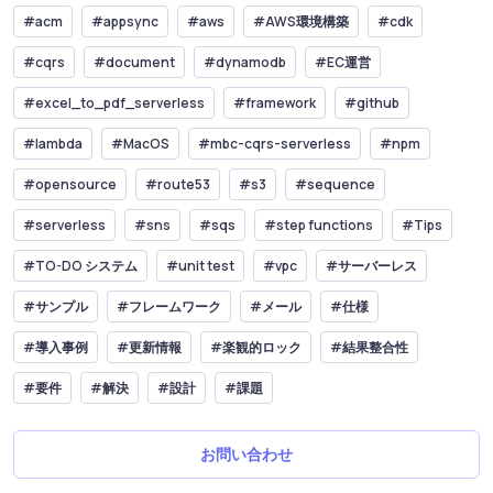
#acm
#appsync
#aws
#AWS環境構築
#cdk
#cqrs
#document
#dynamodb
#EC運営
#excel_to_pdf_serverless
#framework
#github
#lambda
#MacOS
#mbc-cqrs-serverless
#npm
#opensource
#route53
#s3
#sequence
#serverless
#sns
#sqs
#step functions
#Tips
#TO-DO システム
#unit test
#vpc
#サーバーレス
#サンプル
#フレームワーク
#メール
#仕様
#導入事例
#更新情報
#楽観的ロック
#結果整合性
#要件
#解決
#設計
#課題
お問い合わせ