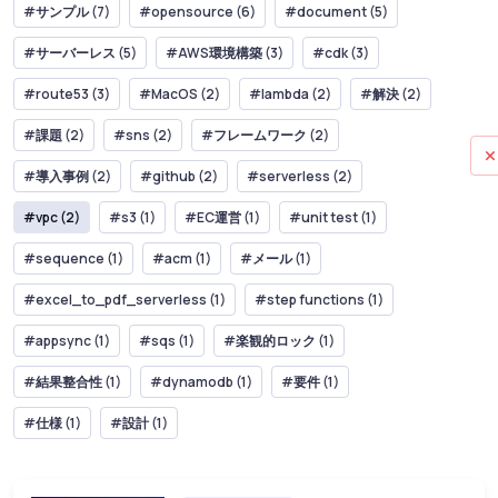
#サンプル (7)
#opensource (6)
#document (5)
#サーバーレス (5)
#AWS環境構築 (3)
#cdk (3)
#route53 (3)
#MacOS (2)
#lambda (2)
#解決 (2)
#課題 (2)
#sns (2)
#フレームワーク (2)
#導入事例 (2)
#github (2)
#serverless (2)
#vpc (2)
#s3 (1)
#EC運営 (1)
#unit test (1)
#sequence (1)
#acm (1)
#メール (1)
#excel_to_pdf_serverless (1)
#step functions (1)
#appsync (1)
#sqs (1)
#楽観的ロック (1)
#結果整合性 (1)
#dynamodb (1)
#要件 (1)
#仕様 (1)
#設計 (1)