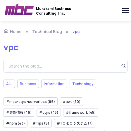
Murakami Business
Consulting, Inc.
Technical Blog
vpc
Home
vpc
ALL
Business
Information
Technology
#mbc-cqrs-serverless (69)
#aws (50)
#更新情報 (46)
#cqrs (45)
#framework (45)
#npm (43)
#Tips (9)
#TO-DO システム (7)