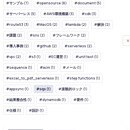
#サンプル (7)
#opensource (6)
#document (5)
#サーバーレス (5)
#AWS環境構築 (3)
#cdk (3)
#route53 (3)
#MacOS (2)
#lambda (2)
#解決 (2)
#課題 (2)
#sns (2)
#フレームワーク (2)
#導入事例 (2)
#github (2)
#serverless (2)
#vpc (2)
#s3 (1)
#EC運営 (1)
#unit test (1)
#sequence (1)
#acm (1)
#メール (1)
#excel_to_pdf_serverless (1)
#step functions (1)
#appsync (1)
#sqs (1)
#楽観的ロック (1)
#結果整合性 (1)
#dynamodb (1)
#要件 (1)
#仕様 (1)
#設計 (1)