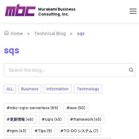
Murakami Business
Consulting, Inc.
Technical Blog
sqs
Home
sqs
ALL
Business
Information
Technology
#mbc-cqrs-serverless (69)
#aws (50)
#更新情報 (46)
#cqrs (45)
#framework (45)
#npm (43)
#Tips (9)
#TO-DO システム (7)