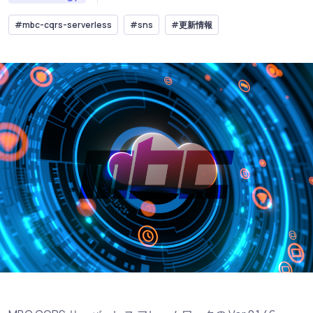
#mbc-cqrs-serverless
#sns
#更新情報