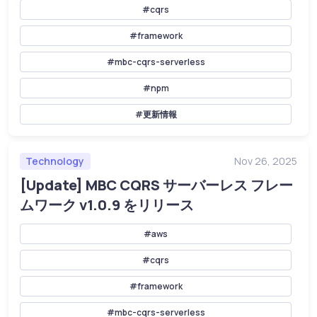
#cqrs
#framework
#mbc-cqrs-serverless
#npm
#更新情報
Technology
Nov 26, 2025
[Update] MBC CQRS サーバーレス フレー
ムワーク v1.0.9 をリリース
#aws
#cqrs
#framework
#mbc-cqrs-serverless