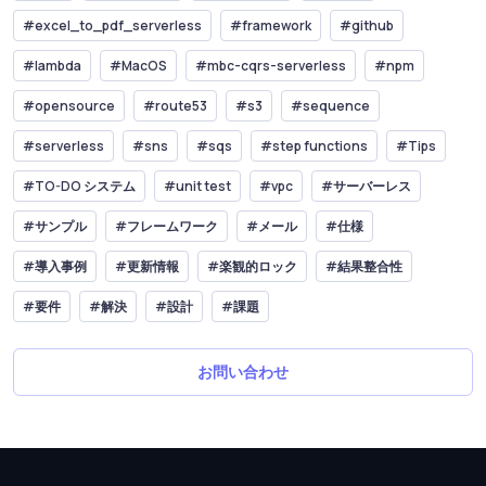
#excel_to_pdf_serverless
#framework
#github
#lambda
#MacOS
#mbc-cqrs-serverless
#npm
#opensource
#route53
#s3
#sequence
#serverless
#sns
#sqs
#step functions
#Tips
#TO-DO システム
#unit test
#vpc
#サーバーレス
#サンプル
#フレームワーク
#メール
#仕様
#導入事例
#更新情報
#楽観的ロック
#結果整合性
#要件
#解決
#設計
#課題
お問い合わせ