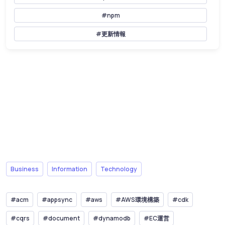
#npm
#更新情報
Business
Information
Technology
#acm
#appsync
#aws
#AWS環境構築
#cdk
#cqrs
#document
#dynamodb
#EC運営