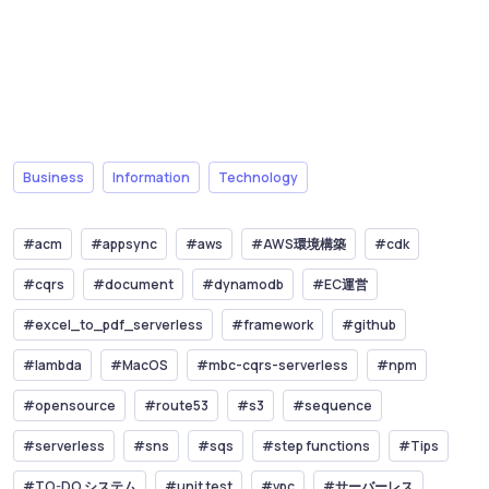
Business
Information
Technology
#acm
#appsync
#aws
#AWS環境構築
#cdk
#cqrs
#document
#dynamodb
#EC運営
#excel_to_pdf_serverless
#framework
#github
#lambda
#MacOS
#mbc-cqrs-serverless
#npm
#opensource
#route53
#s3
#sequence
#serverless
#sns
#sqs
#step functions
#Tips
#TO-DO システム
#unit test
#vpc
#サーバーレス