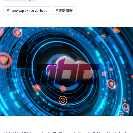
#mbc-cqrs-serverless
#更新情報