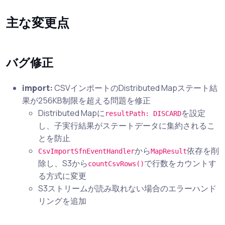
主な変更点
バグ修正
import:
CSVインポートのDistributed Mapステート結
果が256KB制限を超える問題を修正
Distributed Mapに
を設定
resultPath: DISCARD
し、子実行結果がステートデータに集約されるこ
とを防止
から
依存を削
CsvImportSfnEventHandler
MapResult
除し、S3から
で行数をカウントす
countCsvRows()
る方式に変更
S3ストリームが読み取れない場合のエラーハンド
リングを追加