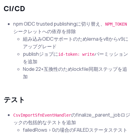
CI/CD
npm OIDC trusted publishingに切り替え、
NPM_TOKEN
シークレットへの依存を排除
組み込みOIDCサポートのためlernaをv8からv9に
アップグレード
publishジョブに
パーミッション
id-token: write
を追加
Node 22+互換性のためlockfile同期ステップを追
加
テスト
のfinalize_parent_jobロジ
CsvImportSfnEventHandler
ックの包括的なテストを追加
failedRows > 0の場合のFAILEDステータステスト