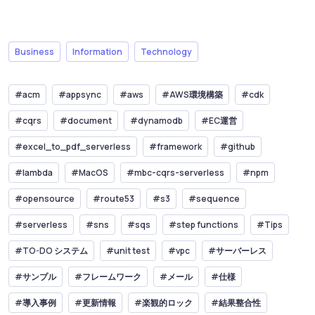
Business
Information
Technology
#acm
#appsync
#aws
#AWS環境構築
#cdk
#cqrs
#document
#dynamodb
#EC運営
#excel_to_pdf_serverless
#framework
#github
#lambda
#MacOS
#mbc-cqrs-serverless
#npm
#opensource
#route53
#s3
#sequence
#serverless
#sns
#sqs
#step functions
#Tips
#TO-DO システム
#unit test
#vpc
#サーバーレス
#サンプル
#フレームワーク
#メール
#仕様
#導入事例
#更新情報
#楽観的ロック
#結果整合性