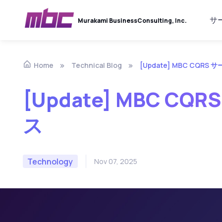
サ
Murakami Business
Consulting, Inc.
Technical Blog
[Update] MBC CQR
Home
[Update] MBC C
ス
Technology
Nov 07, 2025