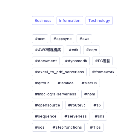
Business
Information
Technology
#acm
#appsync
#aws
#AWS環境構築
#cdk
#cqrs
#document
#dynamodb
#EC運営
#excel_to_pdf_serverless
#framework
#github
#lambda
#MacOS
#mbc-cqrs-serverless
#npm
#opensource
#route53
#s3
#sequence
#serverless
#sns
#sqs
#step functions
#Tips