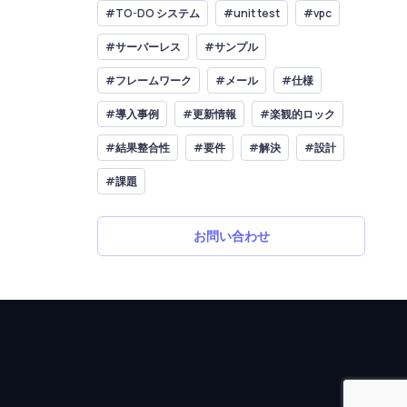
#TO-DO システム
#unit test
#vpc
#サーバーレス
#サンプル
#フレームワーク
#メール
#仕様
#導入事例
#更新情報
#楽観的ロック
#結果整合性
#要件
#解決
#設計
#課題
お問い合わせ