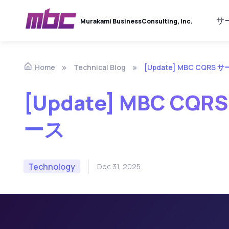
サ
Murakami Business
Consulting, Inc.
Technical Blog
[Update] MBC CQRS
Home
[Update] MBC C
ース
Technology
Dec 31, 2025