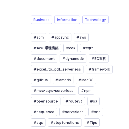
Business
Information
Technology
#acm
#appsync
#aws
#AWS環境構築
#cdk
#cqrs
#document
#dynamodb
#EC運営
#excel_to_pdf_serverless
#framework
#github
#lambda
#MacOS
#mbc-cqrs-serverless
#npm
#opensource
#route53
#s3
#sequence
#serverless
#sns
#sqs
#step functions
#Tips