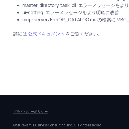
master, directory, task, cli: エラーメッセー
ui-setting: エラーメッセージをより明確に改善
mcp-server: ERROR_CATALOG.md の検索に 
詳細は
公式ドキュメント
をご覧ください。
プライバシーポリシー
©Murakami Business Consulting, Inc. All rights reserved.