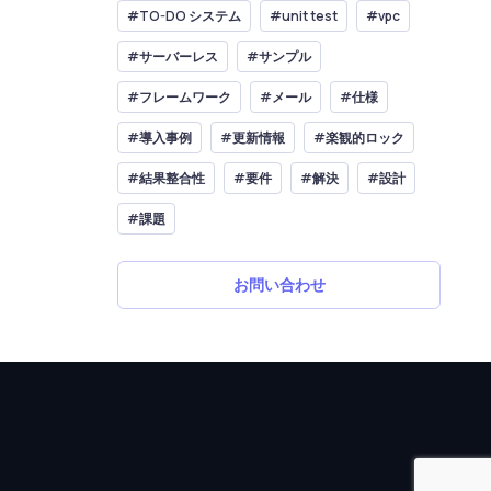
#TO-DO システム
#unit test
#vpc
#サーバーレス
#サンプル
#フレームワーク
#メール
#仕様
#導入事例
#更新情報
#楽観的ロック
#結果整合性
#要件
#解決
#設計
#課題
お問い合わせ