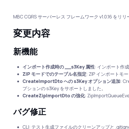
MBC CQRS サーバーレス フレームワーク v1.0.16 を
変更内容
新機能
インポート作成時の __s3Key 属性
: インポート作
ZIP モードでのテーブル名指定
: ZIP インポー
CreateImportDto への s3Key オプション追加
: C
プションの s3Key をサポートしました。
CreateZipImportDto の強化
: ZipImportQue
バグ修正
CLI: テスト生成ファイルのクリーンアップと .gitign