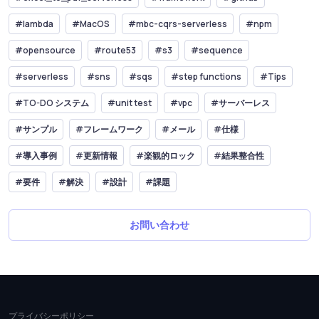
#lambda
#MacOS
#mbc-cqrs-serverless
#npm
#opensource
#route53
#s3
#sequence
#serverless
#sns
#sqs
#step functions
#Tips
#TO-DO システム
#unit test
#vpc
#サーバーレス
#サンプル
#フレームワーク
#メール
#仕様
#導入事例
#更新情報
#楽観的ロック
#結果整合性
#要件
#解決
#設計
#課題
お問い合わせ
プライバシーポリシー