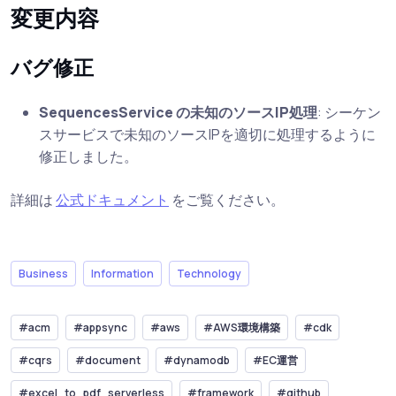
変更内容
バグ修正
SequencesService の未知のソースIP処理
: シーケン
スサービスで未知のソースIPを適切に処理するように
修正しました。
詳細は
公式ドキュメント
をご覧ください。
Business
Information
Technology
#acm
#appsync
#aws
#AWS環境構築
#cdk
#cqrs
#document
#dynamodb
#EC運営
#excel_to_pdf_serverless
#framework
#github