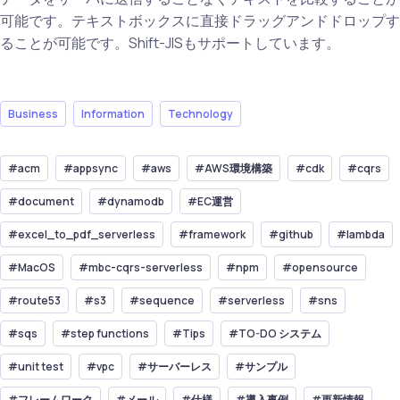
可能です。テキストボックスに直接ドラッグアンドドロップす
ることが可能です。Shift-JISもサポートしています。
Business
Information
Technology
#acm
#appsync
#aws
#AWS環境構築
#cdk
#cqrs
#document
#dynamodb
#EC運営
#excel_to_pdf_serverless
#framework
#github
#lambda
#MacOS
#mbc-cqrs-serverless
#npm
#opensource
#route53
#s3
#sequence
#serverless
#sns
#sqs
#step functions
#Tips
#TO-DO システム
#unit test
#vpc
#サーバーレス
#サンプル
#フレームワーク
#メール
#仕様
#導入事例
#更新情報