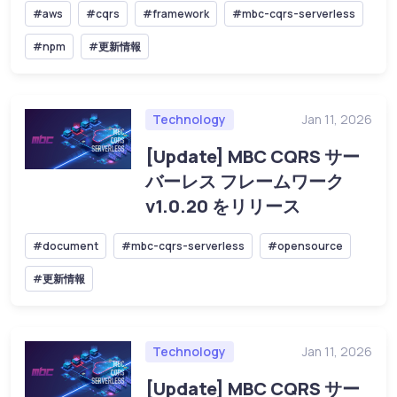
#aws
#cqrs
#framework
#mbc-cqrs-serverless
#npm
#更新情報
Technology
Jan 11, 2026
[Update] MBC CQRS サー
バーレス フレームワーク
v1.0.20 をリリース
#document
#mbc-cqrs-serverless
#opensource
#更新情報
Technology
Jan 11, 2026
[Update] MBC CQRS サー