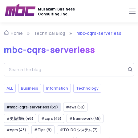
Murakami Business
Consulting, Inc.
Technical Blog
mbc-cqrs-serverless
Home
mbc-cqrs-serverless
ALL
Business
Information
Technology
#mbc-cqrs-serverless (69)
#aws (50)
#更新情報 (46)
#cqrs (45)
#framework (45)
#npm (43)
#Tips (9)
#TO-DO システム (7)