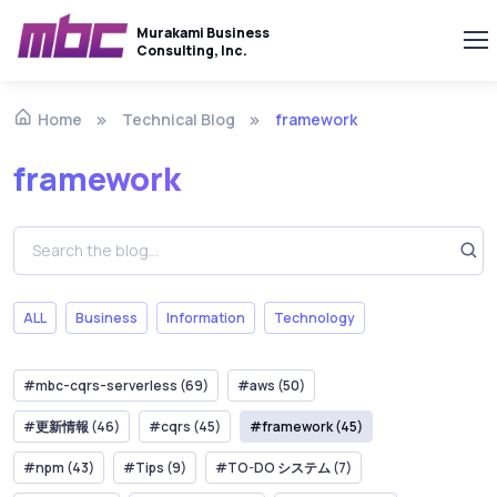
Murakami Business
Consulting, Inc.
Technical Blog
framework
Home
framework
ALL
Business
Information
Technology
#mbc-cqrs-serverless (69)
#aws (50)
#更新情報 (46)
#cqrs (45)
#framework (45)
#npm (43)
#Tips (9)
#TO-DO システム (7)