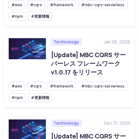
#aws
#cqrs
#framework
#mbc-cqrs-serverless
#npm
#更新情報
Technology
Jan 08, 2026
[Update] MBC CQRS サー
バーレス フレームワーク
v1.0.17 をリリース
#aws
#cqrs
#framework
#mbc-cqrs-serverless
#npm
#更新情報
Technology
Dec 31, 2025
[Update] MBC CQRS サー