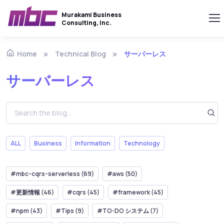
Murakami Business
Consulting, Inc.
Technical Blog
サーバーレス
Home
サーバーレス
ALL
Business
Information
Technology
#mbc-cqrs-serverless (69)
#aws (50)
#更新情報 (46)
#cqrs (45)
#framework (45)
#npm (43)
#Tips (9)
#TO-DO システム (7)