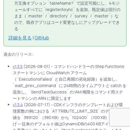
方互換オプション `tableName?` で設定可能にし、4モジ
ュールすべてに `registerAsync` を追加。既定値は現行の
まま（`master` / `directory` / `survey` / `master`）な
ので、既存アプリはコード変更なしにアップグレードでき
る
詳細を見る
|
GitHub
過去のリリース:
v1.3.5
(2026-08-01) - コマンドハンドラーの Step Functions
ステートマシンに CloudWatch アラーム
（`ExecutionsFailed` と自己再開の劣化経路）を追加し、
`wait_prev_command` に 24時間のタイムアウトと catch を
追加し、`SendTaskSuccess` の IAM 権限をコマンド用ステ
ートマシンの ARN に限定します
v1.3.4
(2026-07-17) - CDKインフラのテンプレートおよび環
境変数の例における `ATTRIBUTE_LIMIT_SIZE` のデフォルト
値を `389120`（380 KB）から `102400`（100 KB）に引き下
げ — 従来のデフォルト値はDynamoDBの400 KBアイテム上限