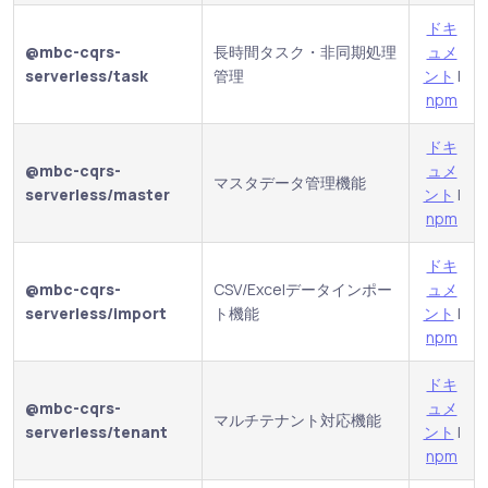
ドキ
@mbc-cqrs-
長時間タスク・非同期処理
ュメ
serverless/task
管理
ント
|
npm
ドキ
@mbc-cqrs-
ュメ
マスタデータ管理機能
serverless/master
ント
|
npm
ドキ
@mbc-cqrs-
CSV/Excelデータインポー
ュメ
serverless/import
ト機能
ント
|
npm
ドキ
@mbc-cqrs-
ュメ
マルチテナント対応機能
serverless/tenant
ント
|
npm