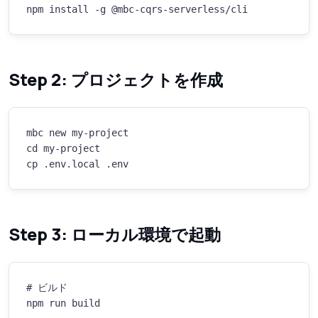
npm install -g @mbc-cqrs-serverless/cli
Step 2: プロジェクトを作成
mbc new my-project

cd my-project

cp .env.local .env
Step 3: ローカル環境で起動
# ビルド

npm run build
