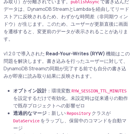
み取り）が分離されています。
で書き込んだ
publishAsync
データは、DynamoDB StreamとLambdaを経由してリード
ストアに反映されるため、わずかな時間差（非同期ウィン
ドウ）が生じます。このため、ユーザーが更新直後に画面
を遷移すると、変更前のデータが表示されることがありま
す。
v1.2.0 で導入された
Read-Your-Writes (RYW)
機能はこの
問題を解決します。書き込みを行ったユーザーに対して、
DynamoDB Streamの同期が完了する前でも自分の書き込
みが即座に読み取り結果に反映されます。
オプトイン設計
：環境変数
RYW_SESSION_TTL_MINUTES
を設定するだけで有効化。未設定時は従来通りの動作
で既存プロジェクトへの影響ゼロ
透過的なマージ
：新しい
クラスが
Repository
をラップし、保留中のコマンドを自動マ
DataService
ージ