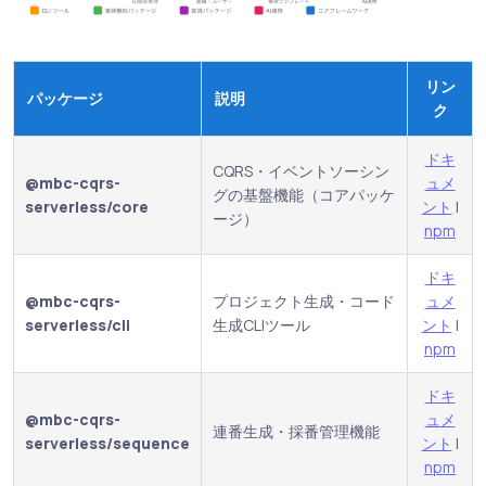
リン
パッケージ
説明
ク
ドキ
CQRS・イベントソーシン
@mbc-cqrs-
ュメ
グの基盤機能（コアパッケ
serverless/core
ント
|
ージ）
npm
ドキ
@mbc-cqrs-
プロジェクト生成・コード
ュメ
serverless/cli
生成CLIツール
ント
|
npm
ドキ
@mbc-cqrs-
ュメ
連番生成・採番管理機能
serverless/sequence
ント
|
npm