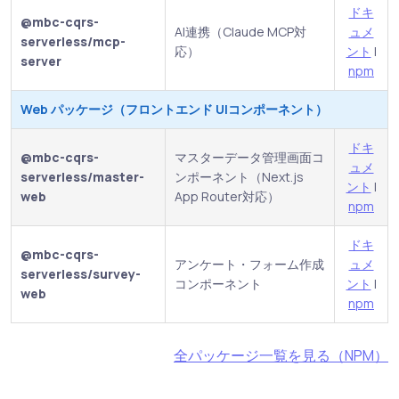
ドキ
@mbc-cqrs-
AI連携（Claude MCP対
ュメ
serverless/mcp-
応）
ント
|
server
npm
Web パッケージ（フロントエンド UIコンポーネント）
ドキ
@mbc-cqrs-
マスターデータ管理画面コ
ュメ
serverless/master-
ンポーネント（Next.js
ント
|
web
App Router対応）
npm
ドキ
@mbc-cqrs-
アンケート・フォーム作成
ュメ
serverless/survey-
コンポーネント
ント
|
web
npm
全パッケージ一覧を見る（NPM）