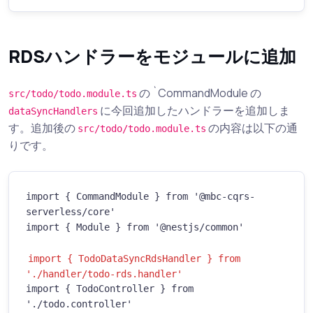
RDSハンドラーをモジュールに追加
の `CommandModule の
src/todo/todo.module.ts
に今回追加したハンドラーを追加しま
dataSyncHandlers
す。追加後の
の内容は以下の通
src/todo/todo.module.ts
りです。
import { CommandModule } from '@mbc-cqrs-
serverless/core'

import { Module } from '@nestjs/common'

import { TodoDataSyncRdsHandler } from 
'./handler/todo-rds.handler'
import { TodoController } from 
'./todo.controller'
