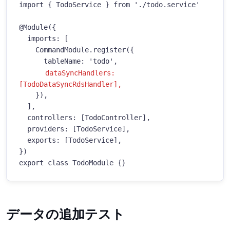
import { TodoService } from './todo.service'

@Module({

  imports: [

    CommandModule.register({

      tableName: 'todo',

dataSyncHandlers: 
[TodoDataSyncRdsHandler],
    }),

  ],

  controllers: [TodoController],

  providers: [TodoService],

  exports: [TodoService],

})

export class TodoModule {}
データの追加テスト