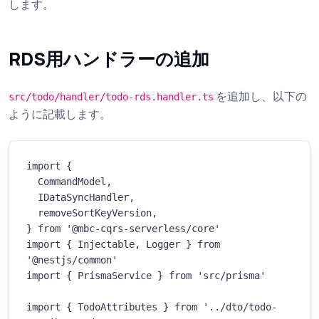
します。
RDS用ハンドラーの追加
を追加し、以下の
src/todo/handler/todo-rds.handler.ts
ように記載します。
import {

  CommandModel,

  IDataSyncHandler,

  removeSortKeyVersion,

} from '@mbc-cqrs-serverless/core'

import { Injectable, Logger } from 
'@nestjs/common'

import { PrismaService } from 'src/prisma'

import { TodoAttributes } from '../dto/todo-