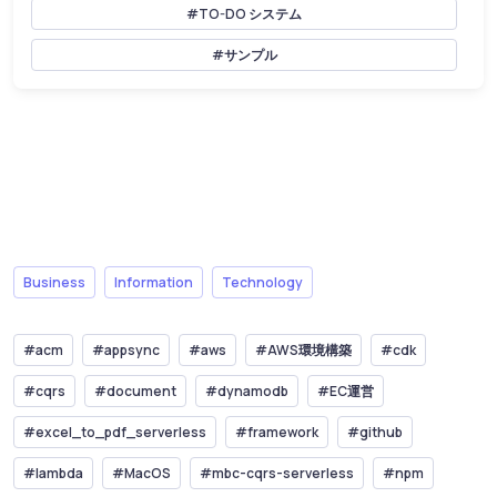
#TO-DO システム
#サンプル
Business
Information
Technology
#acm
#appsync
#aws
#AWS環境構築
#cdk
#cqrs
#document
#dynamodb
#EC運営
#excel_to_pdf_serverless
#framework
#github
#lambda
#MacOS
#mbc-cqrs-serverless
#npm