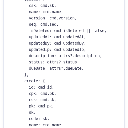
        csk: cmd.sk,

        name: cmd.name,

        version: cmd.version,

        seq: cmd.seq,

        isDeleted: cmd.isDeleted || false,

        updatedAt: cmd.updatedAt,

        updatedBy: cmd.updatedBy,

        updatedIp: cmd.updatedIp,

        description: attrs?.description,

        status: attrs?.status,

        dueDate: attrs?.dueDate,

      },

      create: {

        id: cmd.id,

        cpk: cmd.pk,

        csk: cmd.sk,

        pk: cmd.pk,

        sk,

        code: sk,

        name: cmd.name,
