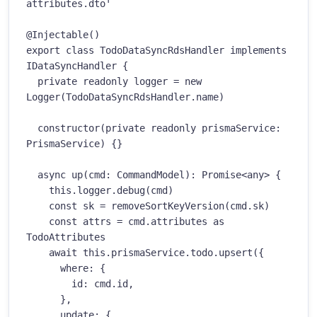
attributes.dto'

@Injectable()

export class TodoDataSyncRdsHandler implements 
IDataSyncHandler {

  private readonly logger = new 
Logger(TodoDataSyncRdsHandler.name)

  constructor(private readonly prismaService: 
PrismaService) {}

  async up(cmd: CommandModel): Promise<any> {

    this.logger.debug(cmd)

    const sk = removeSortKeyVersion(cmd.sk)

    const attrs = cmd.attributes as 
TodoAttributes

    await this.prismaService.todo.upsert({

      where: {

        id: cmd.id,

      },

      update: {
