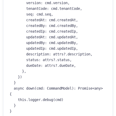
        version: cmd.version,

        tenantCode: cmd.tenantCode,

        seq: cmd.seq,

        createdAt: cmd.createdAt,

        createdBy: cmd.createdBy,

        createdIp: cmd.createdIp,

        updatedAt: cmd.updatedAt,

        updatedBy: cmd.updatedBy,

        updatedIp: cmd.updatedIp,

        description: attrs?.description,

        status: attrs?.status,

        dueDate: attrs?.dueDate,

      },

    })

  }

  async down(cmd: CommandModel): Promise<any> 
{

    this.logger.debug(cmd)

  }

}