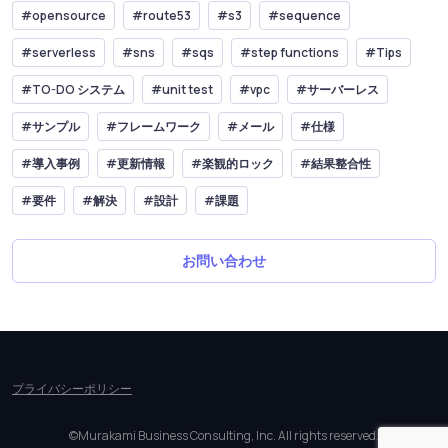
#opensource
#route53
#s3
#sequence
#serverless
#sns
#sqs
#step functions
#Tips
#TO-DO システム
#unit test
#vpc
#サーバーレス
#サンプル
#フレームワーク
#メール
#仕様
#導入事例
#更新情報
#楽観的ロック
#結果整合性
#要件
#解決
#設計
#課題
お問い合わせ
プライバシーポリシー
©Murakami Business Consulting, Inc. All rights reserved.