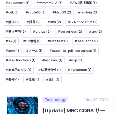
#document (5)
#サーバーレス (5)
#AWS環境構築 (3)
#cdk (3)
#route53 (3)
#MacOS (2)
#lambda (2)
#解決 (2)
#課題 (2)
#sns (2)
#フレームワーク (2)
#導入事例 (2)
#github (2)
#serverless (2)
#vpc (2)
#s3 (1)
#EC運営 (1)
#unit test (1)
#sequence (1)
#acm (1)
#メール (1)
#excel_to_pdf_serverless (1)
#step functions (1)
#appsync (1)
#sqs (1)
#楽観的ロック (1)
#結果整合性 (1)
#dynamodb (1)
#要件 (1)
#仕様 (1)
#設計 (1)
Technology
Nov 20, 2024
[Update] MBC CQRS サー