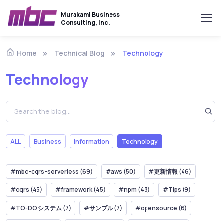
Murakami Business
Consulting, Inc.
Technical Blog
Technology
Home
Technology
ALL
Business
Information
Technology
#mbc-cqrs-serverless (69)
#aws (50)
#更新情報 (46)
#cqrs (45)
#framework (45)
#npm (43)
#Tips (9)
#TO-DO システム (7)
#サンプル (7)
#opensource (6)