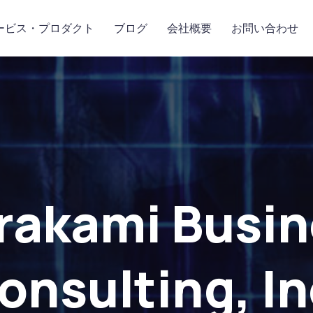
ービス・プロダクト
ブログ
会社概要
お問い合わせ
rakami Busin
ward-Winnin
are Develop
onsulting, In