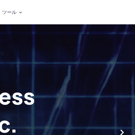
ツール
ess
g
ment
c.