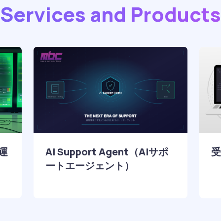
Services and Products
運
AI Support Agent（AIサポ
受
ートエージェント）