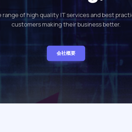
 range of high quality IT services and best practi
 web, desktop and mobile applications. With us 
customers making their business better.
and perfect service every time.
会社概要