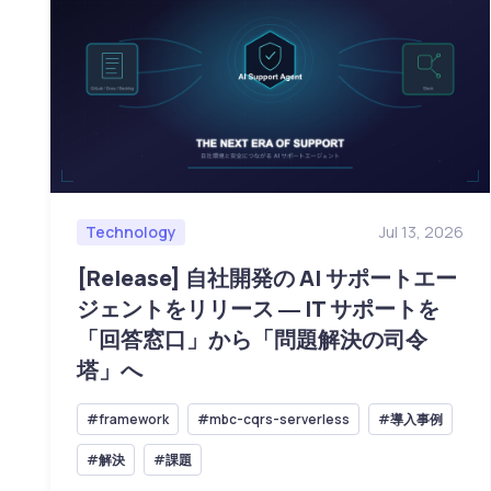
Technology
Jul 13, 2026
[Release] 自社開発の AI サポートエー
ジェントをリリース ― IT サポートを
「回答窓口」から「問題解決の司令
塔」へ
#framework
#mbc-cqrs-serverless
#導入事例
#解決
#課題