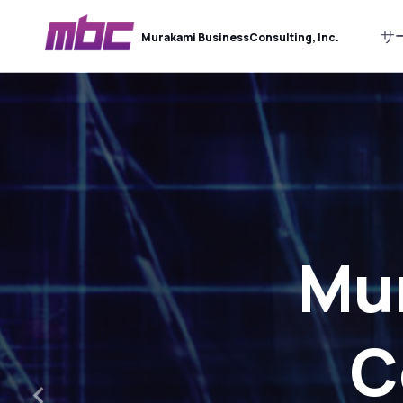
サ
Murakami Business
Consulting, Inc.
Mu
A
Softw
C